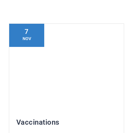
Τηλ: +302311249152
7
NOV
Vaccinations